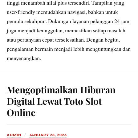
tinggi menambah nilai plus tersendiri. Tampilan yang
user-friendly memudahkan navigasi, bahkan untuk
pemula sekalipun. Dukungan layanan pelanggan 24 jam
juga menjadi keunggulan, memastikan setiap masalah
atau pertanyaan cepat terselesaikan. Dengan begitu,
pengalaman bermain menjadi lebih menguntungkan dan
menyenangkan.
Mengoptimalkan Hiburan
Digital Lewat Toto Slot
Online
ADMIN
JANUARY 28, 2026