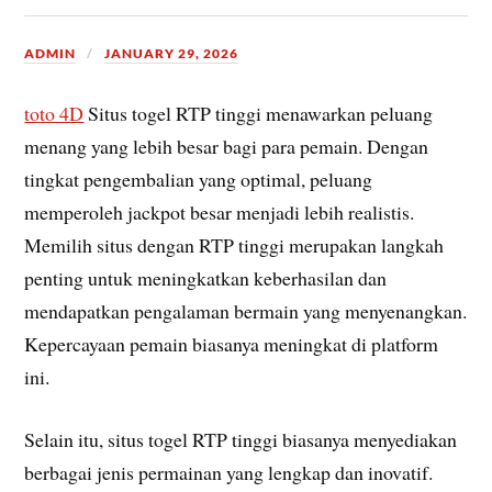
ADMIN
JANUARY 29, 2026
toto 4D
Situs togel RTP tinggi menawarkan peluang
menang yang lebih besar bagi para pemain. Dengan
tingkat pengembalian yang optimal, peluang
memperoleh jackpot besar menjadi lebih realistis.
Memilih situs dengan RTP tinggi merupakan langkah
penting untuk meningkatkan keberhasilan dan
mendapatkan pengalaman bermain yang menyenangkan.
Kepercayaan pemain biasanya meningkat di platform
ini.
Selain itu, situs togel RTP tinggi biasanya menyediakan
berbagai jenis permainan yang lengkap dan inovatif.