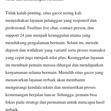
Tidak kalah penting, situs gacor sering kali
menyediakan layanan pelanggan yang responsif dan
profesional. Fasilitas live chat, contact person, dan
support 24 jam menjadi keunggulan utama yang
mendukung pengalaman bermain. Selain itu, metode
deposit dan withdraw yang variatif serta proses transaksi
yang cepat juga menjadi nilai plus. Keunggulan layanan
ini membuat pemain merasa dihargai dan mendapatkan
kenyamanan selama bermain. Memilih situs gacor yang
menawarkan layanan terbaik akan membantu
mengurangi kendala teknis dan memastikan proses
kemenangan berjalan lancar. Sehingga, pemain bisa
fokus pada strategi dan permainan untuk mencapai hasil
terbaik.