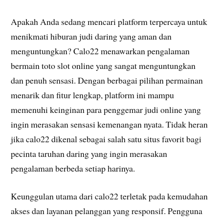
Apakah Anda sedang mencari platform terpercaya untuk
menikmati hiburan judi daring yang aman dan
menguntungkan? Calo22 menawarkan pengalaman
bermain toto slot online yang sangat menguntungkan
dan penuh sensasi. Dengan berbagai pilihan permainan
menarik dan fitur lengkap, platform ini mampu
memenuhi keinginan para penggemar judi online yang
ingin merasakan sensasi kemenangan nyata. Tidak heran
jika calo22 dikenal sebagai salah satu situs favorit bagi
pecinta taruhan daring yang ingin merasakan
pengalaman berbeda setiap harinya.
Keunggulan utama dari calo22 terletak pada kemudahan
akses dan layanan pelanggan yang responsif. Pengguna