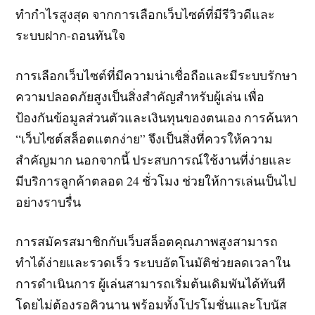
ทำกำไรสูงสุด จากการเลือกเว็บไซต์ที่มีรีวิวดีและ
ระบบฝาก-ถอนทันใจ
การเลือกเว็บไซต์ที่มีความน่าเชื่อถือและมีระบบรักษา
ความปลอดภัยสูงเป็นสิ่งสำคัญสำหรับผู้เล่น เพื่อ
ป้องกันข้อมูลส่วนตัวและเงินทุนของตนเอง การค้นหา
“เว็บไซต์สล็อตแตกง่าย” จึงเป็นสิ่งที่ควรให้ความ
สำคัญมาก นอกจากนี้ ประสบการณ์ใช้งานที่ง่ายและ
มีบริการลูกค้าตลอด 24 ชั่วโมง ช่วยให้การเล่นเป็นไป
อย่างราบรื่น
การสมัครสมาชิกกับเว็บสล็อตคุณภาพสูงสามารถ
ทำได้ง่ายและรวดเร็ว ระบบอัตโนมัติช่วยลดเวลาใน
การดำเนินการ ผู้เล่นสามารถเริ่มต้นเดิมพันได้ทันที
โดยไม่ต้องรอคิวนาน พร้อมทั้งโปรโมชั่นและโบนัส