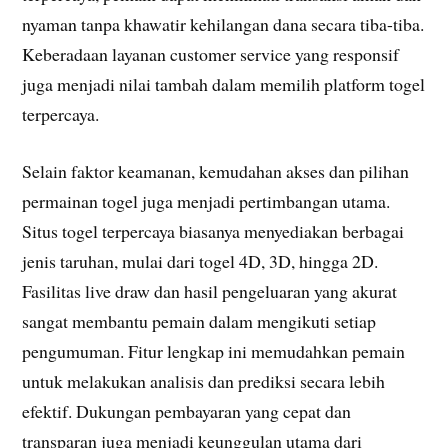
nyaman tanpa khawatir kehilangan dana secara tiba-tiba.
Keberadaan layanan customer service yang responsif
juga menjadi nilai tambah dalam memilih platform togel
terpercaya.
Selain faktor keamanan, kemudahan akses dan pilihan
permainan togel juga menjadi pertimbangan utama.
Situs togel terpercaya biasanya menyediakan berbagai
jenis taruhan, mulai dari togel 4D, 3D, hingga 2D.
Fasilitas live draw dan hasil pengeluaran yang akurat
sangat membantu pemain dalam mengikuti setiap
pengumuman. Fitur lengkap ini memudahkan pemain
untuk melakukan analisis dan prediksi secara lebih
efektif. Dukungan pembayaran yang cepat dan
transparan juga menjadi keunggulan utama dari