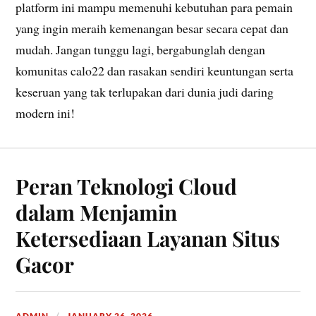
platform ini mampu memenuhi kebutuhan para pemain
yang ingin meraih kemenangan besar secara cepat dan
mudah. Jangan tunggu lagi, bergabunglah dengan
komunitas calo22 dan rasakan sendiri keuntungan serta
keseruan yang tak terlupakan dari dunia judi daring
modern ini!
Peran Teknologi Cloud
dalam Menjamin
Ketersediaan Layanan Situs
Gacor
ADMIN
JANUARY 26, 2026