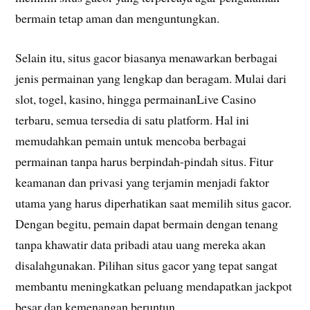
bermain tetap aman dan menguntungkan.
Selain itu, situs gacor biasanya menawarkan berbagai
jenis permainan yang lengkap dan beragam. Mulai dari
slot, togel, kasino, hingga permainanLive Casino
terbaru, semua tersedia di satu platform. Hal ini
memudahkan pemain untuk mencoba berbagai
permainan tanpa harus berpindah-pindah situs. Fitur
keamanan dan privasi yang terjamin menjadi faktor
utama yang harus diperhatikan saat memilih situs gacor.
Dengan begitu, pemain dapat bermain dengan tenang
tanpa khawatir data pribadi atau uang mereka akan
disalahgunakan. Pilihan situs gacor yang tepat sangat
membantu meningkatkan peluang mendapatkan jackpot
besar dan kemenangan beruntun.