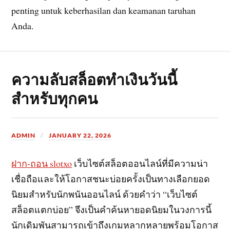
penting untuk keberhasilan dan keamanan taruhan
Anda.
ความลับสล็อตทำเงินวันนี้
สำหรับทุกคน
ADMIN
JANUARY 22, 2026
ฝาก-ถอน slotxo
เว็บไซต์สล็อตออนไลน์ที่มีความน่า
เชื่อถือและให้โอกาสชนะบ่อยครั้งเป็นทางเลือกยอด
นิยมสำหรับนักพนันออนไลน์ ด้วยคำว่า “เว็บไซต์
สล็อตแตกบ่อย” จึงเป็นคำค้นหายอดนิยมในวงการนี้
นักเดิมพันสามารถเข้าถึงเกมหลากหลายพร้อมโอกาส