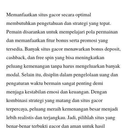
Memanfaatkan situs gacor secara optimal
membutuhkan pengetahuan dan strategi yang tepat.
Pemain disarankan untuk mempelajari pola permainan
dan memanfaatkan fitur bonus serta promosi yang
tersedia. Banyak situs gacor menawarkan bonus deposit,
cashback, dan free spin yang bisa meningkatkan
peluang kemenangan tanpa harus mengeluarkan banyak
modal. Selain itu, disiplin dalam pengelolaan uang dan
pengaturan waktu bermain sangat penting demi
menjaga kestabilan emosi dan keuangan. Dengan
kombinasi strategi yang matang dan situs gacor
terpercaya, peluang meraih kemenangan besar menjadi
lebih realistis dan terjangkau. Jadi, pilihlah situs yang
benar-benar terbukti gacor dan aman untuk hasil