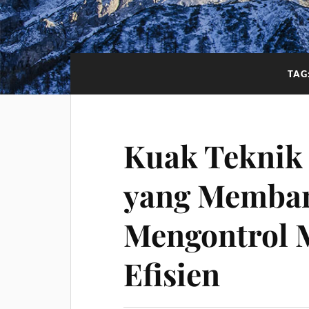
TAG
Kuak Teknik
yang Memba
Mengontrol 
Efisien