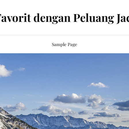
Favorit dengan Peluang Ja
Sample Page