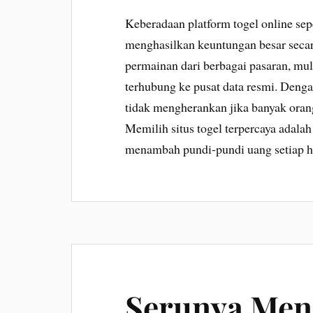
Keberadaan platform togel online se
menghasilkan keuntungan besar secar
permainan dari berbagai pasaran, mul
terhubung ke pusat data resmi. Den
tidak mengherankan jika banyak oran
Memilih situs togel terpercaya adala
menambah pundi-pundi uang setiap h
Serunya Men