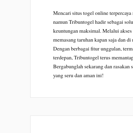
Mencari situs togel online terperca
namun Tribuntogel hadir sebagai so
keuntungan maksimal. Melalui akses 
memasang taruhan kapan saja dan di m
Dengan berbagai fitur unggulan, term
terdepan, Tribuntogel terus memantapk
Bergabunglah sekarang dan rasakan s
yang seru dan aman ini!