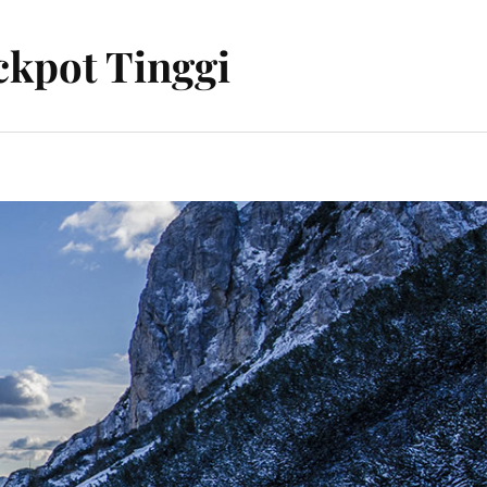
ckpot Tinggi