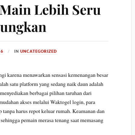
 Main Lebih Seru
tungkan
26
IN
UNCATEGORIZED
ungi karena menawarkan sensasi kemenangan besar
lah satu platform yang sedang naik daun adalah
 menyediakan berbagai pilihan taruhan dari
mudahan akses melalui Waktogel login, para
ap tanpa harus repot keluar rumah. Keamanan dan
, sehingga pemain merasa tenang saat memasang