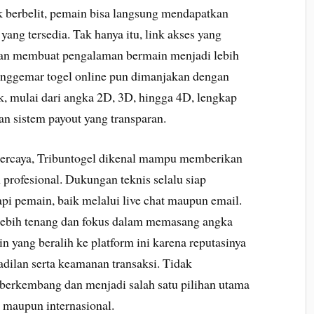
k berbelit, pemain bisa langsung mendapatkan
yang tersedia. Tak hanya itu, link akses yang
kan membuat pengalaman bermain menjadi lebih
penggemar togel online pun dimanjakan dengan
k, mulai dari angka 2D, 3D, hingga 4D, lengkap
n sistem payout yang transparan.
rpercaya, Tribuntogel dikenal mampu memberikan
 profesional. Dukungan teknis selalu siap
pi pemain, baik melalui live chat maupun email.
ebih tenang dan fokus dalam memasang angka
yang beralih ke platform ini karena reputasinya
dilan serta keamanan transaksi. Tidak
 berkembang dan menjadi salah satu pilihan utama
a maupun internasional.