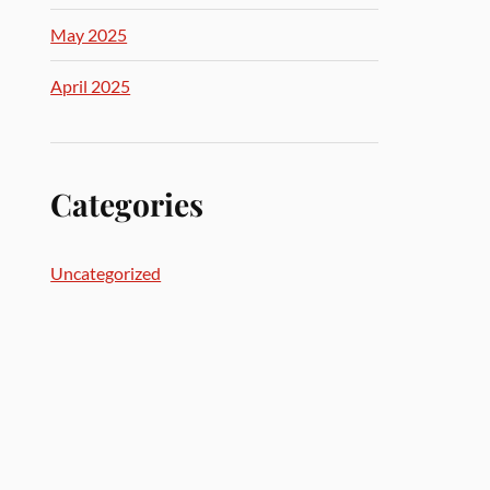
May 2025
April 2025
Categories
Uncategorized