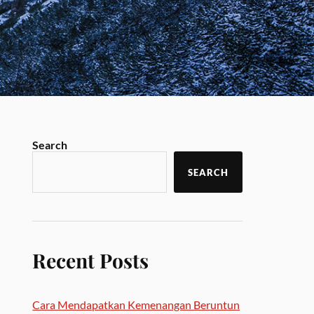
Search
SEARCH
Recent Posts
Cara Mendapatkan Kemenangan Beruntun