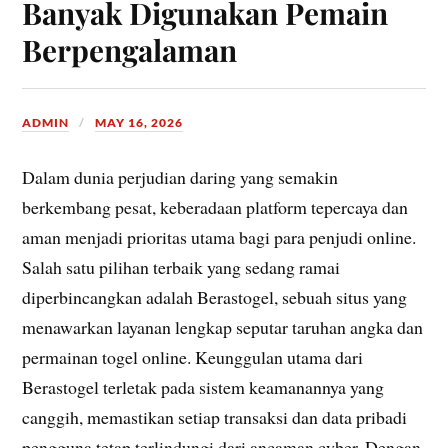
Banyak Digunakan Pemain
Berpengalaman
ADMIN
MAY 16, 2026
Dalam dunia perjudian daring yang semakin
berkembang pesat, keberadaan platform tepercaya dan
aman menjadi prioritas utama bagi para penjudi online.
Salah satu pilihan terbaik yang sedang ramai
diperbincangkan adalah Berastogel, sebuah situs yang
menawarkan layanan lengkap seputar taruhan angka dan
permainan togel online. Keunggulan utama dari
Berastogel terletak pada sistem keamanannya yang
canggih, memastikan setiap transaksi dan data pribadi
pengguna tetap terlindungi dari ancaman cyber. Dengan