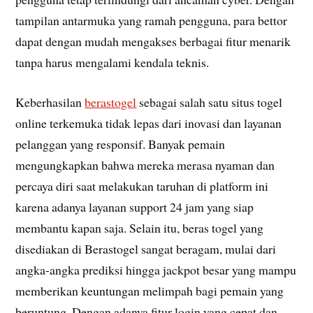
tampilan antarmuka yang ramah pengguna, para bettor
dapat dengan mudah mengakses berbagai fitur menarik
tanpa harus mengalami kendala teknis.
Keberhasilan
berastogel
sebagai salah satu situs togel
online terkemuka tidak lepas dari inovasi dan layanan
pelanggan yang responsif. Banyak pemain
mengungkapkan bahwa mereka merasa nyaman dan
percaya diri saat melakukan taruhan di platform ini
karena adanya layanan support 24 jam yang siap
membantu kapan saja. Selain itu, beras togel yang
disediakan di Berastogel sangat beragam, mulai dari
angka-angka prediksi hingga jackpot besar yang mampu
memberikan keuntungan melimpah bagi pemain yang
beruntung. Dengan adanya fitur login yang cepat dan