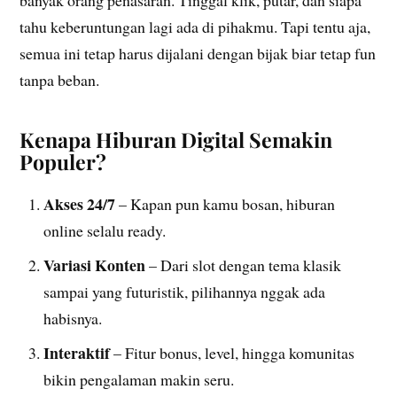
tahu keberuntungan lagi ada di pihakmu. Tapi tentu aja,
semua ini tetap harus dijalani dengan bijak biar tetap fun
tanpa beban.
Kenapa Hiburan Digital Semakin
Populer?
Akses 24/7
– Kapan pun kamu bosan, hiburan
online selalu ready.
Variasi Konten
– Dari slot dengan tema klasik
sampai yang futuristik, pilihannya nggak ada
habisnya.
Interaktif
– Fitur bonus, level, hingga komunitas
bikin pengalaman makin seru.