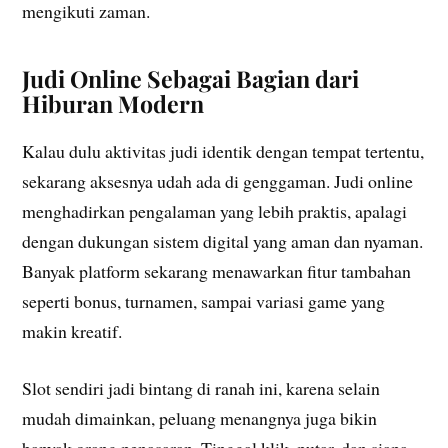
mengikuti zaman.
Judi Online Sebagai Bagian dari
Hiburan Modern
Kalau dulu aktivitas judi identik dengan tempat tertentu,
sekarang aksesnya udah ada di genggaman. Judi online
menghadirkan pengalaman yang lebih praktis, apalagi
dengan dukungan sistem digital yang aman dan nyaman.
Banyak platform sekarang menawarkan fitur tambahan
seperti bonus, turnamen, sampai variasi game yang
makin kreatif.
Slot sendiri jadi bintang di ranah ini, karena selain
mudah dimainkan, peluang menangnya juga bikin
banyak orang penasaran. Tinggal klik, putar, dan siapa