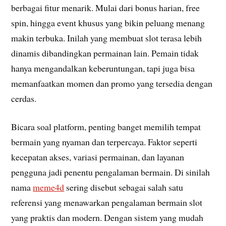
berbagai fitur menarik. Mulai dari bonus harian, free
spin, hingga event khusus yang bikin peluang menang
makin terbuka. Inilah yang membuat slot terasa lebih
dinamis dibandingkan permainan lain. Pemain tidak
hanya mengandalkan keberuntungan, tapi juga bisa
memanfaatkan momen dan promo yang tersedia dengan
cerdas.
Bicara soal platform, penting banget memilih tempat
bermain yang nyaman dan terpercaya. Faktor seperti
kecepatan akses, variasi permainan, dan layanan
pengguna jadi penentu pengalaman bermain. Di sinilah
nama
meme4d
sering disebut sebagai salah satu
referensi yang menawarkan pengalaman bermain slot
yang praktis dan modern. Dengan sistem yang mudah