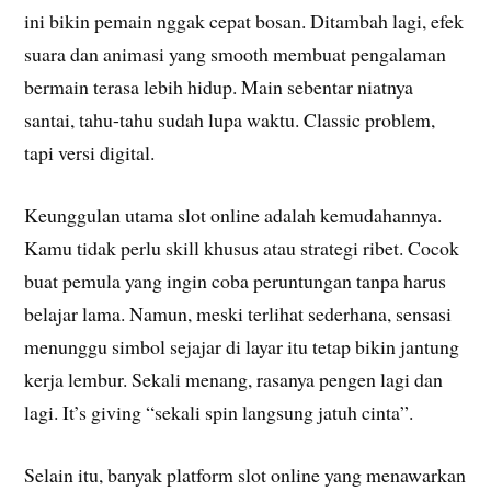
ini bikin pemain nggak cepat bosan. Ditambah lagi, efek
suara dan animasi yang smooth membuat pengalaman
bermain terasa lebih hidup. Main sebentar niatnya
santai, tahu-tahu sudah lupa waktu. Classic problem,
tapi versi digital.
Keunggulan utama slot online adalah kemudahannya.
Kamu tidak perlu skill khusus atau strategi ribet. Cocok
buat pemula yang ingin coba peruntungan tanpa harus
belajar lama. Namun, meski terlihat sederhana, sensasi
menunggu simbol sejajar di layar itu tetap bikin jantung
kerja lembur. Sekali menang, rasanya pengen lagi dan
lagi. It’s giving “sekali spin langsung jatuh cinta”.
Selain itu, banyak platform slot online yang menawarkan