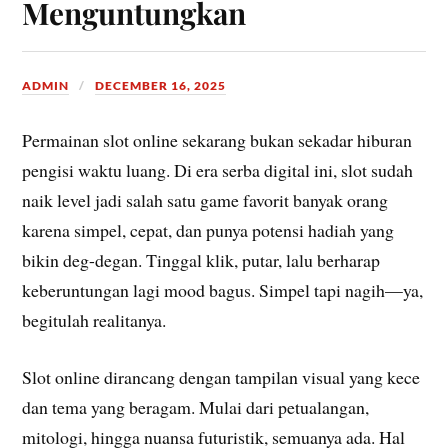
Menguntungkan
ADMIN
DECEMBER 16, 2025
Permainan slot online sekarang bukan sekadar hiburan
pengisi waktu luang. Di era serba digital ini, slot sudah
naik level jadi salah satu game favorit banyak orang
karena simpel, cepat, dan punya potensi hadiah yang
bikin deg-degan. Tinggal klik, putar, lalu berharap
keberuntungan lagi mood bagus. Simpel tapi nagih—ya,
begitulah realitanya.
Slot online dirancang dengan tampilan visual yang kece
dan tema yang beragam. Mulai dari petualangan,
mitologi, hingga nuansa futuristik, semuanya ada. Hal