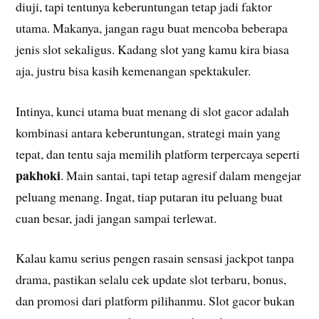
diuji, tapi tentunya keberuntungan tetap jadi faktor
utama. Makanya, jangan ragu buat mencoba beberapa
jenis slot sekaligus. Kadang slot yang kamu kira biasa
aja, justru bisa kasih kemenangan spektakuler.
Intinya, kunci utama buat menang di slot gacor adalah
kombinasi antara keberuntungan, strategi main yang
tepat, dan tentu saja memilih platform terpercaya seperti
pakhoki
. Main santai, tapi tetap agresif dalam mengejar
peluang menang. Ingat, tiap putaran itu peluang buat
cuan besar, jadi jangan sampai terlewat.
Kalau kamu serius pengen rasain sensasi jackpot tanpa
drama, pastikan selalu cek update slot terbaru, bonus,
dan promosi dari platform pilihanmu. Slot gacor bukan