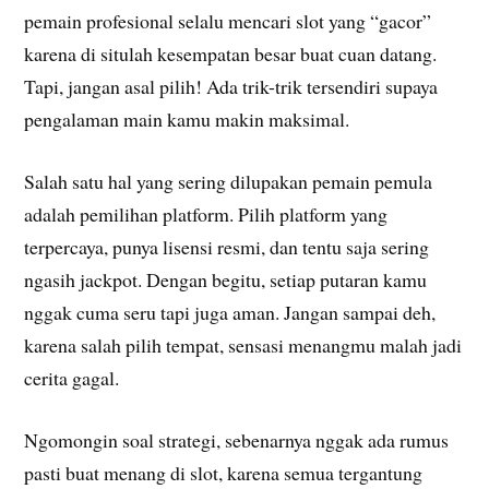
pemain profesional selalu mencari slot yang “gacor”
karena di situlah kesempatan besar buat cuan datang.
Tapi, jangan asal pilih! Ada trik-trik tersendiri supaya
pengalaman main kamu makin maksimal.
Salah satu hal yang sering dilupakan pemain pemula
adalah pemilihan platform. Pilih platform yang
terpercaya, punya lisensi resmi, dan tentu saja sering
ngasih jackpot. Dengan begitu, setiap putaran kamu
nggak cuma seru tapi juga aman. Jangan sampai deh,
karena salah pilih tempat, sensasi menangmu malah jadi
cerita gagal.
Ngomongin soal strategi, sebenarnya nggak ada rumus
pasti buat menang di slot, karena semua tergantung