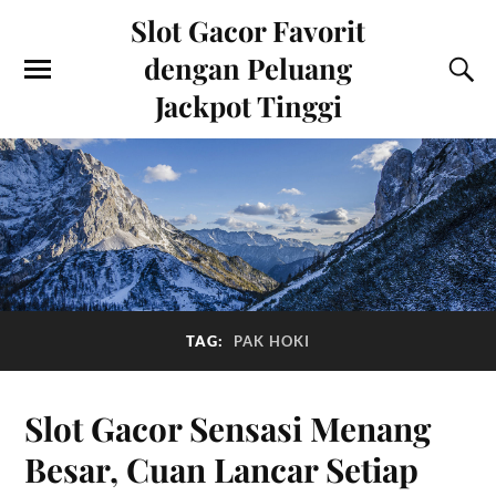
Slot Gacor Favorit
dengan Peluang
Jackpot Tinggi
TAG:
PAK HOKI
Slot Gacor Sensasi Menang
Besar, Cuan Lancar Setiap