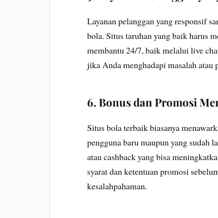
Layanan pelanggan yang responsif sa
bola. Situs taruhan yang baik harus 
membantu 24/7, baik melalui live cha
jika Anda menghadapi masalah atau pe
6.
Bonus dan Promosi Me
Situs bola terbaik biasanya menawar
pengguna baru maupun yang sudah lama
atau cashback yang bisa meningkatk
syarat dan ketentuan promosi sebel
kesalahpahaman.