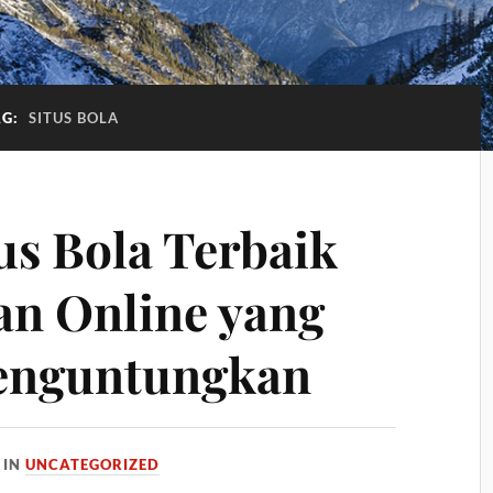
AG:
SITUS BOLA
s Bola Terbaik
an Online yang
enguntungkan
IN
UNCATEGORIZED