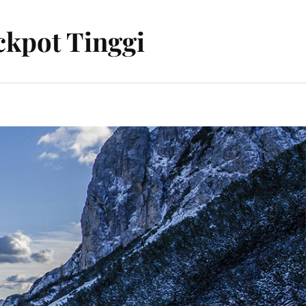
ckpot Tinggi