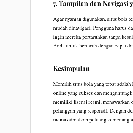
7.
Tampilan dan Navigasi 
Agar nyaman digunakan, situs bola te
mudah dinavigasi. Pengguna harus 
ingin mereka pertaruhkan tanpa kesul
Anda untuk bertaruh dengan cepat dan
Kesimpulan
Memilih situs bola yang tepat adala
online yang sukses dan menguntungka
memiliki lisensi resmi, menawarkan 
pelanggan yang responsif. Dengan de
memaksimalkan peluang kemenanga