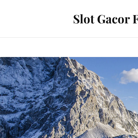
Slot Gacor 