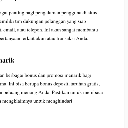
ngat penting bagi pengalaman pengguna di situs
memiliki tim dukungan pelanggan yang siap
t, email, atau telepon. Ini akan sangat membantu
rtanyaan terkait akun atau transaksi Anda.
narik
kan berbagai bonus dan promosi menarik bagi
. Ini bisa berupa bonus deposit, taruhan gratis,
an peluang menang Anda. Pastikan untuk membaca
um mengklaimnya untuk menghindari