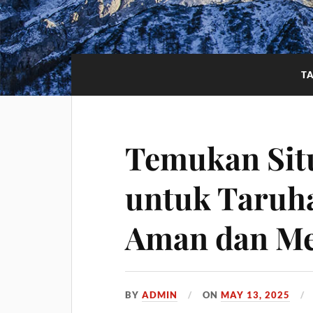
T
Temukan Situ
untuk Taruh
Aman dan M
BY
ADMIN
ON
MAY 13, 2025