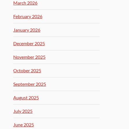
March 2026
February 2026
January 2026
December 2025
November 2025
October 2025
September 2025
August 2025
July 2025
June 2025