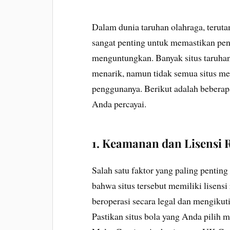
Dalam dunia taruhan olahraga, terut
sangat penting untuk memastikan pe
menguntungkan. Banyak situs taruha
menarik, namun tidak semua situs 
penggunanya. Berikut adalah beberapa
Anda percayai.
1.
Keamanan dan Lisensi 
Salah satu faktor yang paling pentin
bahwa situs tersebut memiliki lisensi
beroperasi secara legal dan mengikuti
Pastikan situs bola yang Anda pilih me