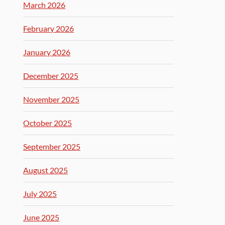
March 2026
February 2026
January 2026
December 2025
November 2025
October 2025
September 2025
August 2025
July 2025
June 2025