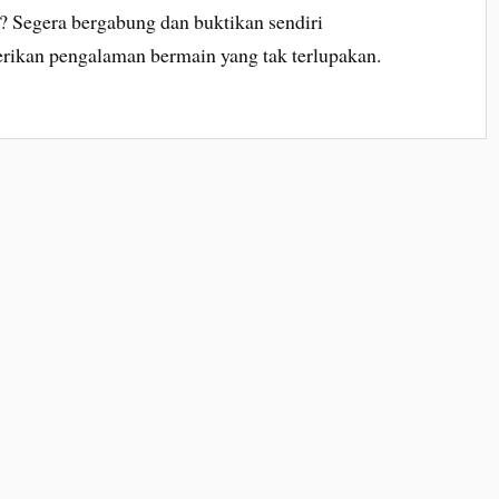
gi? Segera bergabung dan buktikan sendiri
rikan pengalaman bermain yang tak terlupakan.