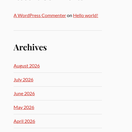
A WordPress Commenter
on
Hello world!
Archives
August 2026
July 2026
June 2026
May 2026
April 2026