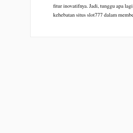
fitur inovatifnya. Jadi, tunggu apa la
kehebatan situs slot777 dalam membe