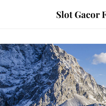
Slot Gacor 