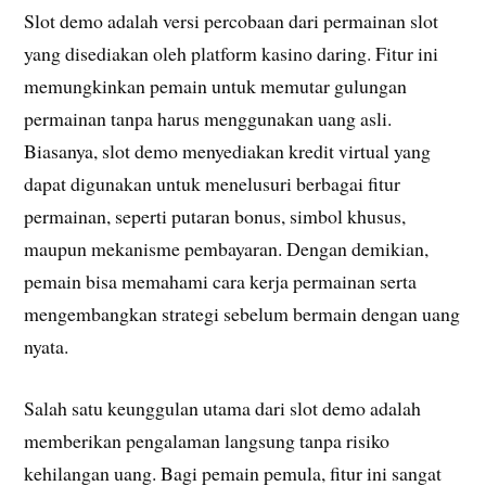
Slot demo adalah versi percobaan dari permainan slot
yang disediakan oleh platform kasino daring. Fitur ini
memungkinkan pemain untuk memutar gulungan
permainan tanpa harus menggunakan uang asli.
Biasanya, slot demo menyediakan kredit virtual yang
dapat digunakan untuk menelusuri berbagai fitur
permainan, seperti putaran bonus, simbol khusus,
maupun mekanisme pembayaran. Dengan demikian,
pemain bisa memahami cara kerja permainan serta
mengembangkan strategi sebelum bermain dengan uang
nyata.
Salah satu keunggulan utama dari slot demo adalah
memberikan pengalaman langsung tanpa risiko
kehilangan uang. Bagi pemain pemula, fitur ini sangat