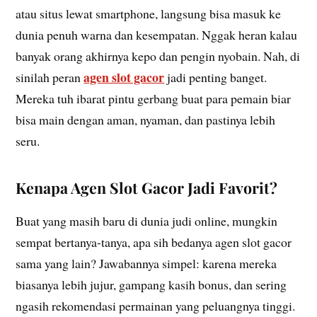
atau situs lewat smartphone, langsung bisa masuk ke
dunia penuh warna dan kesempatan. Nggak heran kalau
banyak orang akhirnya kepo dan pengin nyobain. Nah, di
agen slot gacor
sinilah peran
jadi penting banget.
Mereka tuh ibarat pintu gerbang buat para pemain biar
bisa main dengan aman, nyaman, dan pastinya lebih
seru.
Kenapa Agen Slot Gacor Jadi Favorit?
Buat yang masih baru di dunia judi online, mungkin
sempat bertanya-tanya, apa sih bedanya agen slot gacor
sama yang lain? Jawabannya simpel: karena mereka
biasanya lebih jujur, gampang kasih bonus, dan sering
ngasih rekomendasi permainan yang peluangnya tinggi.