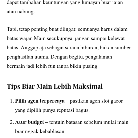
dapet tambahan keuntungan yang lumayan buat jajan
atau nabung.
Tapi, tetap penting buat diingat: semuanya harus dalam
batas wajar. Main secukupnya, jangan sampai kelewat
batas. Anggap aja sebagai sarana hiburan, bukan sumber
penghasilan utama. Dengan begitu, pengalaman
bermain jadi lebih fun tanpa bikin pusing.
Tips Biar Main Lebih Maksimal
Pilih agen terpercaya
– pastikan agen slot gacor
yang dipilih punya reputasi bagus.
Atur budget
– tentuin batasan sebelum mulai main
biar nggak kebablasan.