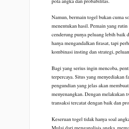
pola angka dan probabilitas.
Namun, bermain togel bukan cuma soa
menentukan hasil. Pemain yang rutin
cenderung punya peluang lebih baik 
hanya mengandalkan firasat, tapi per
kombinasi insting dan strategi, pelua
Bagi yang serius ingin mencoba, pent
terpercaya. Situs yang menyediakan fa
pengundian yang jelas akan membuat
menyenangkan. Dengan melakukan
t
transaksi tercatat dengan baik dan p
Keseruan togel tidak hanya soal angk
Mulai dari menganalisis angka, mem