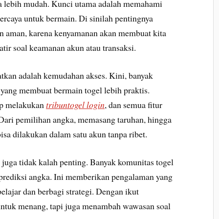
a lebih mudah. Kunci utama adalah memahami
ercaya untuk bermain. Di sinilah pentingnya
n aman, karena kenyamanan akan membuat kita
atir soal keamanan akun atau transaksi.
watkan adalah kemudahan akses. Kini, banyak
yang membuat bermain togel lebih praktis.
up melakukan
tribuntogel login
, dan semua fitur
Dari pemilihan angka, memasang taruhan, hingga
isa dilakukan dalam satu akun tanpa ribet.
 juga tidak kalah penting. Banyak komunitas togel
an prediksi angka. Ini memberikan pengalaman yang
belajar dan berbagi strategi. Dengan ikut
 untuk menang, tapi juga menambah wawasan soal