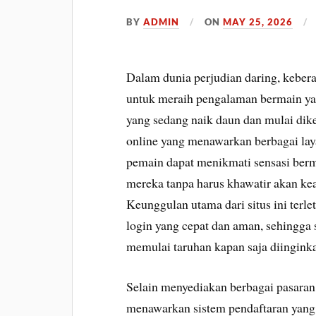
BY
ADMIN
ON
MAY 25, 2026
Dalam dunia perjudian daring, keber
untuk meraih pengalaman bermain ya
yang sedang naik daun dan mulai dike
online yang menawarkan berbagai laya
pemain dapat menikmati sensasi berma
mereka tanpa harus khawatir akan ke
Keunggulan utama dari situs ini terl
login yang cepat dan aman, sehingga
memulai taruhan kapan saja diingink
Selain menyediakan berbagai pasaran 
menawarkan sistem pendaftaran yang s