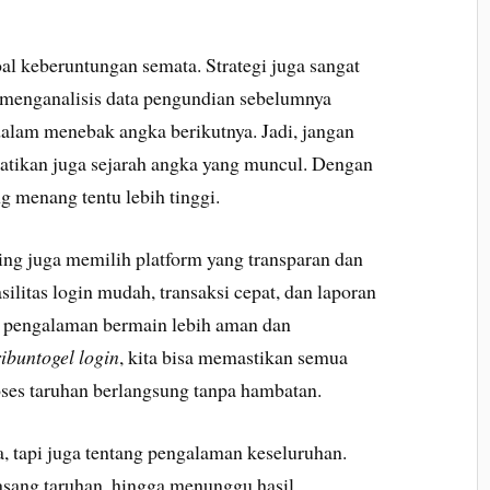
l keberuntungan semata. Strategi juga sangat
 menganalisis data pengundian sebelumnya
dalam menebak angka berikutnya. Jadi, jangan
hatikan juga sejarah angka yang muncul. Dengan
ng menang tentu lebih tinggi.
ing juga memilih platform yang transparan dan
silitas login mudah, transaksi cepat, dan laporan
 pengalaman bermain lebih aman dan
ribuntogel login
, kita bisa memastikan semua
roses taruhan berlangsung tanpa hambatan.
a, tapi juga tentang pengalaman keseluruhan.
asang taruhan, hingga menunggu hasil