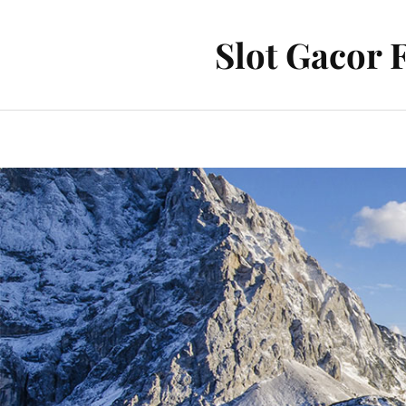
Slot Gacor 