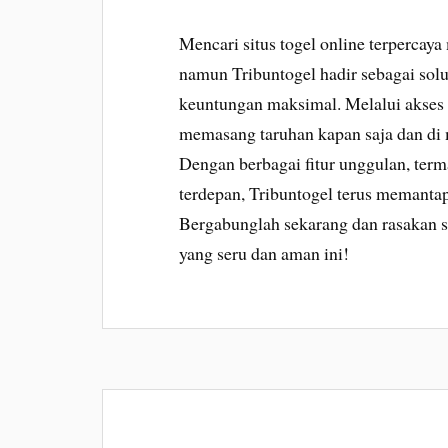
Mencari situs togel online terperca
namun Tribuntogel hadir sebagai so
keuntungan maksimal. Melalui akses 
memasang taruhan kapan saja dan di m
Dengan berbagai fitur unggulan, term
terdepan, Tribuntogel terus memantapk
Bergabunglah sekarang dan rasakan s
yang seru dan aman ini!