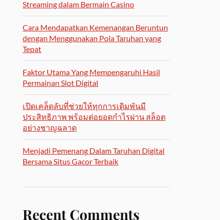
Streaming dalam Bermain Casino
Cara Mendapatkan Kemenangan Beruntun
dengan Menggunakan Pola Taruhan yang
Tepat
Faktor Utama Yang Mempengaruhi Hasil
Permainan Slot Digital
เปิดเคล็ดลับที่ช่วยให้ทุกการเดิมพันมี
ประสิทธิภาพ พร้อมต่อยอดกำไรผ่าน สล็อต
อย่างชาญฉลาด
Menjadi Pemenang Dalam Taruhan Digital
Bersama Situs Gacor Terbaik
Recent Comments