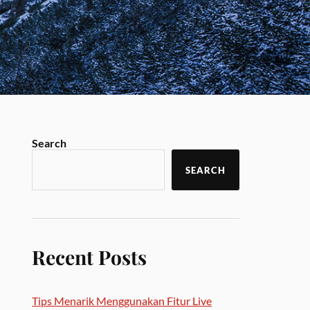
Search
SEARCH
Recent Posts
Tips Menarik Menggunakan Fitur Live