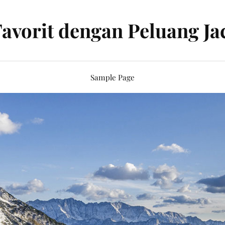
Favorit dengan Peluang Ja
Sample Page