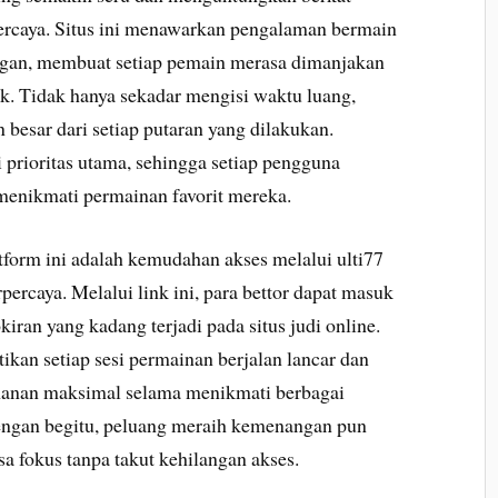
erpercaya. Situs ini menawarkan pengalaman bermain
gan, membuat setiap pemain merasa dimanjakan
k. Tidak hanya sekadar mengisi waktu luang,
besar dari setiap putaran yang dilakukan.
prioritas utama, sehingga setiap pengguna
 menikmati permainan favorit mereka.
tform ini adalah kemudahan akses melalui ulti77
erpercaya. Melalui link ini, para bettor dapat masuk
ran yang kadang terjadi pada situs judi online.
kan setiap sesi permainan berjalan lancar dan
anan maksimal selama menikmati berbagai
 Dengan begitu, peluang meraih kemenangan pun
sa fokus tanpa takut kehilangan akses.