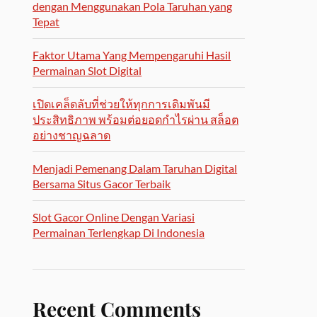
dengan Menggunakan Pola Taruhan yang
Tepat
Faktor Utama Yang Mempengaruhi Hasil
Permainan Slot Digital
เปิดเคล็ดลับที่ช่วยให้ทุกการเดิมพันมี
ประสิทธิภาพ พร้อมต่อยอดกำไรผ่าน สล็อต
อย่างชาญฉลาด
Menjadi Pemenang Dalam Taruhan Digital
Bersama Situs Gacor Terbaik
Slot Gacor Online Dengan Variasi
Permainan Terlengkap Di Indonesia
Recent Comments