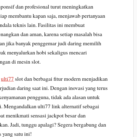
sponsif dan profesional turut meningkatkan
iap membantu kapan saja, menjawab pertanyaan
ndala teknis lain. Fasilitas ini membuat
nangkan dan aman, karena setiap masalah bisa
ran jika banyak penggemar judi daring memilih
ntuk menyalurkan hobi sekaligus mencari
gan di mesin slot.
i
ulti77
slot dan berbagai fitur modern menjadikan
rjudian daring saat ini. Dengan inovasi yang terus
enyamanan pengguna, tidak ada alasan untuk
. Mengandalkan ulti77 link alternatif sebagai
at menikmati sensasi jackpot besar dan
kan. Jadi, tunggu apalagi? Segera bergabung dan
 yang satu ini!