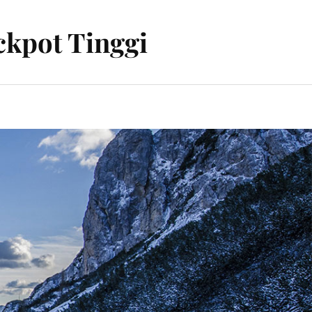
ckpot Tinggi