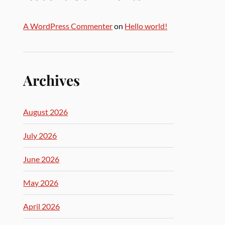
A WordPress Commenter
on
Hello world!
Archives
August 2026
July 2026
June 2026
May 2026
April 2026