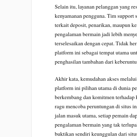
Selain itu, layanan pelanggan yang re
kenyamanan pengguna. Tim support s
terkait deposit, penarikan, maupun ke
pengalaman bermain jadi lebih menye
terselesaikan dengan cepat. Tidak he
platform ini sebagai tempat utama u
penghasilan tambahan dari keberuntun
Akhir kata, kemudahan akses melalu
platform ini pilihan utama di dunia pe
berkembang dan komitmen terhadap k
ragu mencoba peruntungan di situs ini
jalan masuk utama, setiap pemain dap
pengalaman bermain yang tak terlupa
buktikan sendiri keunggulan dari situs