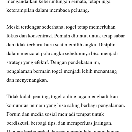
mengandalkan keberuntungan semata, tetapi juga
keterampilan dalam membaca peluang.
Meski terdengar sederhana, togel tetap memerlukan
fokus dan konsentrasi. Pemain dituntut untuk tetap sabar
dan tidak terburu-buru saat memilih angka. Disiplin
dalam mencatat pola angka sebelumnya bisa menjadi
strategi yang efektif. Dengan pendekatan ini,
pengalaman bermain togel menjadi lebih menantang
dan menyenangkan.
Tidak kalah penting, togel online juga menghadirkan
komunitas pemain yang bisa saling berbagi pengalaman.
Forum dan media sosial menjadi tempat untuk
berdiskusi, berbagi tips, dan memperluas jaringan.
Dengan berinteraksi dengan pemain lain, pengalaman