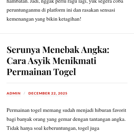
hambatan. Jadi, nggak perlu ragu lagi, yuk segera coba
peruntunganmu di platform ini dan rasakan sensasi
kemenangan yang bikin ketagihan!
Serunya Menebak Angka:
Cara Asyik Menikmati
Permainan Togel
ADMIN
DECEMBER 22, 2025
Permainan togel memang sudah menjadi hiburan favorit
bagi banyak orang yang gemar dengan tantangan angka.
Tidak hanya soal keberuntungan, togel juga