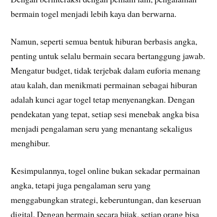
bermain togel menjadi lebih kaya dan berwarna.
Namun, seperti semua bentuk hiburan berbasis angka,
penting untuk selalu bermain secara bertanggung jawab.
Mengatur budget, tidak terjebak dalam euforia menang
atau kalah, dan menikmati permainan sebagai hiburan
adalah kunci agar togel tetap menyenangkan. Dengan
pendekatan yang tepat, setiap sesi menebak angka bisa
menjadi pengalaman seru yang menantang sekaligus
menghibur.
Kesimpulannya, togel online bukan sekadar permainan
angka, tetapi juga pengalaman seru yang
menggabungkan strategi, keberuntungan, dan keseruan
digital. Dengan bermain secara bijak, setiap orang bisa