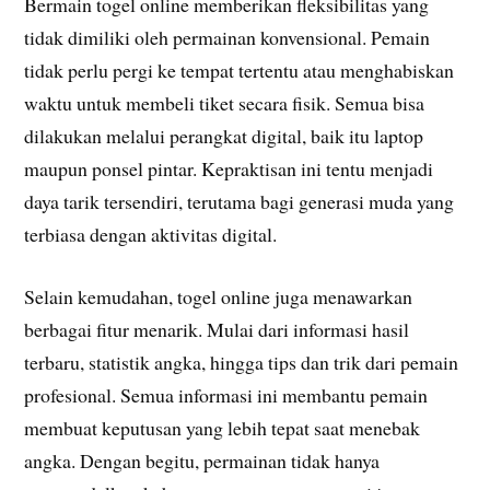
Bermain togel online memberikan fleksibilitas yang
tidak dimiliki oleh permainan konvensional. Pemain
tidak perlu pergi ke tempat tertentu atau menghabiskan
waktu untuk membeli tiket secara fisik. Semua bisa
dilakukan melalui perangkat digital, baik itu laptop
maupun ponsel pintar. Kepraktisan ini tentu menjadi
daya tarik tersendiri, terutama bagi generasi muda yang
terbiasa dengan aktivitas digital.
Selain kemudahan, togel online juga menawarkan
berbagai fitur menarik. Mulai dari informasi hasil
terbaru, statistik angka, hingga tips dan trik dari pemain
profesional. Semua informasi ini membantu pemain
membuat keputusan yang lebih tepat saat menebak
angka. Dengan begitu, permainan tidak hanya