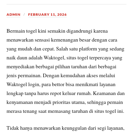
ADMIN
FEBRUARY 11, 2026
Bermain togel kini semakin digandrungi karena
menawarkan sensasi kemenangan besar dengan cara
yang mudah dan cepat. Salah satu platform yang sedang
naik daun adalah Waktogel, situs togel terpercaya yang
menyediakan berbagai pilihan taruhan dari berbagai
jenis permainan. Dengan kemudahan akses melalui
Waktogel login, para bettor bisa menikmati layanan
lengkap tanpa harus repot keluar rumah. Keamanan dan
kenyamanan menjadi prioritas utama, sehingga pemain
merasa tenang saat memasang taruhan di situs togel ini.
Tidak hanya menawarkan keunggulan dari segi layanan,