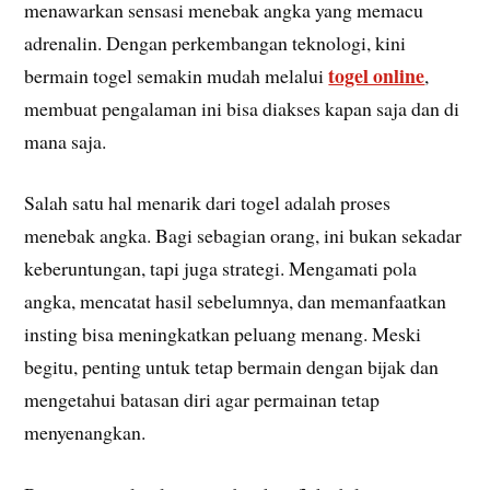
menawarkan sensasi menebak angka yang memacu
adrenalin. Dengan perkembangan teknologi, kini
togel online
bermain togel semakin mudah melalui
,
membuat pengalaman ini bisa diakses kapan saja dan di
mana saja.
Salah satu hal menarik dari togel adalah proses
menebak angka. Bagi sebagian orang, ini bukan sekadar
keberuntungan, tapi juga strategi. Mengamati pola
angka, mencatat hasil sebelumnya, dan memanfaatkan
insting bisa meningkatkan peluang menang. Meski
begitu, penting untuk tetap bermain dengan bijak dan
mengetahui batasan diri agar permainan tetap
menyenangkan.