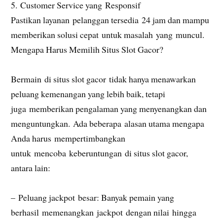
5. Customer Service yang Responsif
Pastikan layanan pelanggan tersedia 24 jam dan mampu
memberikan solusi cepat untuk masalah yang muncul.
Mengapa Harus Memilih Situs Slot Gacor?
Bermain di situs slot gacor tidak hanya menawarkan
peluang kemenangan yang lebih baik, tetapi
juga memberikan pengalaman yang menyenangkan dan
menguntungkan. Ada beberapa alasan utama mengapa
Anda harus mempertimbangkan
untuk mencoba keberuntungan di situs slot gacor,
antara lain:
– Peluang jackpot besar: Banyak pemain yang
berhasil memenangkan jackpot dengan nilai hingga