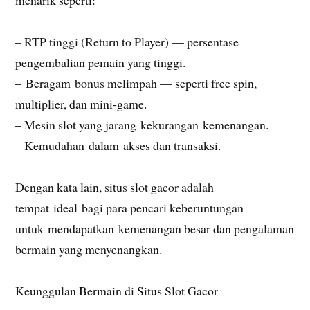
menarik seperti:
– RTP tinggi (Return to Player) — persentase
pengembalian pemain yang tinggi.
– Beragam bonus melimpah — seperti free spin,
multiplier, dan mini-game.
– Mesin slot yang jarang kekurangan kemenangan.
– Kemudahan dalam akses dan transaksi.
Dengan kata lain, situs slot gacor adalah
tempat ideal bagi para pencari keberuntungan
untuk mendapatkan kemenangan besar dan pengalaman
bermain yang menyenangkan.
Keunggulan Bermain di Situs Slot Gacor