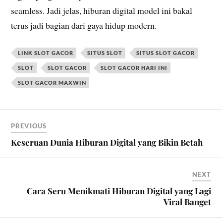
seamless. Jadi jelas, hiburan digital model ini bakal
terus jadi bagian dari gaya hidup modern.
LINK SLOT GACOR
SITUS SLOT
SITUS SLOT GACOR
SLOT
SLOT GACOR
SLOT GACOR HARI INI
SLOT GACOR MAXWIN
PREVIOUS
Keseruan Dunia Hiburan Digital yang Bikin Betah
NEXT
Cara Seru Menikmati Hiburan Digital yang Lagi
Viral Banget