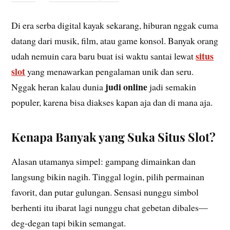
Di era serba digital kayak sekarang, hiburan nggak cuma
datang dari musik, film, atau game konsol. Banyak orang
situs
udah nemuin cara baru buat isi waktu santai lewat
slot
yang menawarkan pengalaman unik dan seru.
judi online
Nggak heran kalau dunia
jadi semakin
populer, karena bisa diakses kapan aja dan di mana aja.
Kenapa Banyak yang Suka Situs Slot?
Alasan utamanya simpel: gampang dimainkan dan
langsung bikin nagih. Tinggal login, pilih permainan
favorit, dan putar gulungan. Sensasi nunggu simbol
berhenti itu ibarat lagi nunggu chat gebetan dibales—
deg-degan tapi bikin semangat.