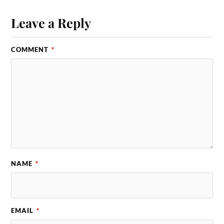
Leave a Reply
COMMENT
*
NAME
*
EMAIL
*