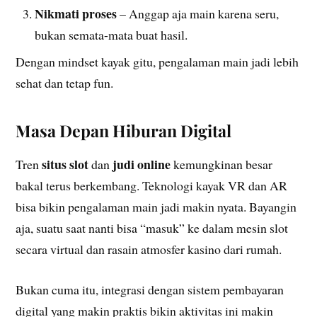
Nikmati proses
– Anggap aja main karena seru,
bukan semata-mata buat hasil.
Dengan mindset kayak gitu, pengalaman main jadi lebih
sehat dan tetap fun.
Masa Depan Hiburan Digital
situs slot
judi online
Tren
dan
kemungkinan besar
bakal terus berkembang. Teknologi kayak VR dan AR
bisa bikin pengalaman main jadi makin nyata. Bayangin
aja, suatu saat nanti bisa “masuk” ke dalam mesin slot
secara virtual dan rasain atmosfer kasino dari rumah.
Bukan cuma itu, integrasi dengan sistem pembayaran
digital yang makin praktis bikin aktivitas ini makin