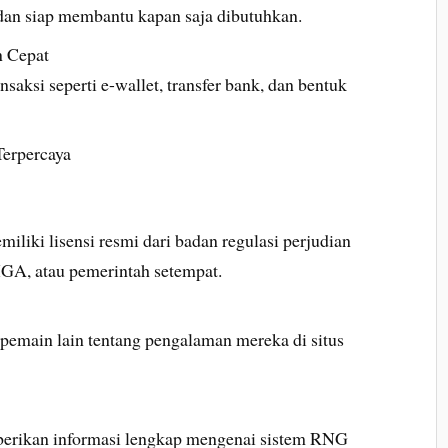
an siap membantu kapan saja dibutuhkan.
 Cepat
aksi seperti e-wallet, transfer bank, dan bentuk
Terpercaya
miliki lisensi resmi dari badan regulasi perjudian
GA, atau pemerintah setempat.
 pemain lain tentang pengalaman mereka di situs
mberikan informasi lengkap mengenai sistem RNG