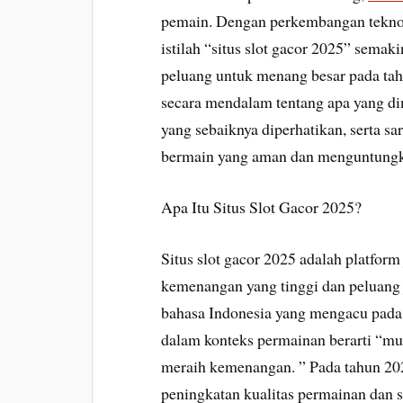
pemain. Dengan perkembangan teknolo
istilah “situs slot gacor 2025” sema
peluang untuk menang besar pada tahu
secara mendalam tentang apa yang dim
yang sebaiknya diperhatikan, serta s
bermain yang aman dan menguntung
Apa Itu Situs Slot Gacor 2025?
Situs slot gacor 2025 adalah platform 
kemenangan yang tinggi dan peluang ja
bahasa Indonesia yang mengacu pad
dalam konteks permainan berarti “m
meraih kemenangan. ” Pada tahun 202
peningkatan kualitas permainan dan 