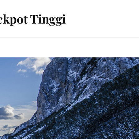
ckpot Tinggi