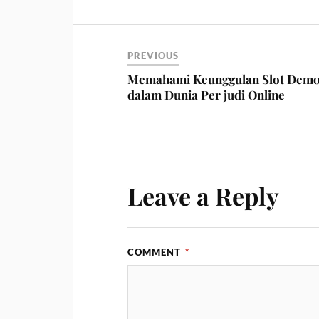
PREVIOUS
Memahami Keunggulan Slot Dem
dalam Dunia Per judi Online
Leave a Reply
COMMENT
*