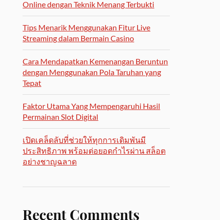
Online dengan Teknik Menang Terbukti
Tips Menarik Menggunakan Fitur Live
Streaming dalam Bermain Casino
Cara Mendapatkan Kemenangan Beruntun
dengan Menggunakan Pola Taruhan yang
Tepat
Faktor Utama Yang Mempengaruhi Hasil
Permainan Slot Digital
เปิดเคล็ดลับที่ช่วยให้ทุกการเดิมพันมี
ประสิทธิภาพ พร้อมต่อยอดกำไรผ่าน สล็อต
อย่างชาญฉลาด
Recent Comments