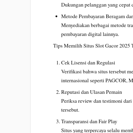
Dukungan pelanggan yang cepat d
Metode Pembayaran Beragam dan
Menyediakan berbagai metode trans
pembayaran digital lainnya.
Tips Memilih Situs Slot Gacor 2025 
Cek Lisensi dan Regulasi
Verifikasi bahwa situs tersebut me
internasional seperti PAGCOR, M
Reputasi dan Ulasan Pemain
Periksa review dan testimoni dari
tersebut.
Transparansi dan Fair Play
Situs yang terpercaya selalu me