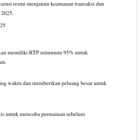
isensi resmi menjamin keamanan transaksi dan
r 2025.
025
rkan memiliki RTP minimum 95% untuk
an.
iring waktu dan memberikan peluang besar untuk
tis untuk mencoba permainan sebelum