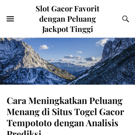
Slot Gacor Favorit
dengan Peluang
Jackpot Tinggi
Cara Meningkatkan Peluang
Menang di Situs Togel Gacor
Tempototo dengan Analisis
Prediksi