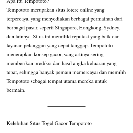
Apa Itu Tempototo?
Tempototo merupakan situs lotere online yang
terpercaya, yang menyediakan berbagai permainan dari
berbagai pasar, seperti Singapore, Hongkong, Sydney,
dan lainnya. Situs ini memiliki reputasi yang baik dan
layanan pelanggan yang cepat tanggap. Tempototo
menerapkan konsep gacor, yang artinya sering
memberikan prediksi dan hasil angka keluaran yang
tepat, sehingga banyak pemain memercayai dan memilih
Tempototo sebagai tempat utama mereka untuk
bermain.
Kelebihan Situs Togel Gacor Tempototo