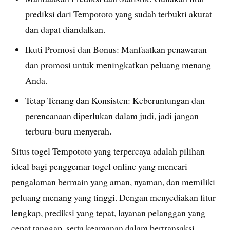
prediksi dari Tempototo yang sudah terbukti akurat
dan dapat diandalkan.
Ikuti Promosi dan Bonus: Manfaatkan penawaran
dan promosi untuk meningkatkan peluang menang
Anda.
Tetap Tenang dan Konsisten: Keberuntungan dan
perencanaan diperlukan dalam judi, jadi jangan
terburu-buru menyerah.
Situs togel Tempototo yang terpercaya adalah pilihan
ideal bagi penggemar togel online yang mencari
pengalaman bermain yang aman, nyaman, dan memiliki
peluang menang yang tinggi. Dengan menyediakan fitur
lengkap, prediksi yang tepat, layanan pelanggan yang
cepat tanggap, serta keamanan dalam bertransaksi,