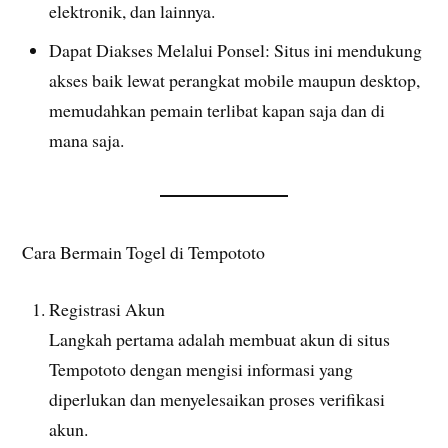
elektronik, dan lainnya.
Dapat Diakses Melalui Ponsel: Situs ini mendukung
akses baik lewat perangkat mobile maupun desktop,
memudahkan pemain terlibat kapan saja dan di
mana saja.
Cara Bermain Togel di Tempototo
Registrasi Akun
Langkah pertama adalah membuat akun di situs
Tempototo dengan mengisi informasi yang
diperlukan dan menyelesaikan proses verifikasi
akun.