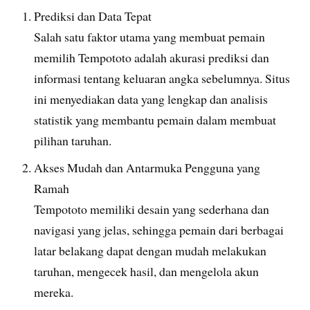
Prediksi dan Data Tepat
Salah satu faktor utama yang membuat pemain
memilih Tempototo adalah akurasi prediksi dan
informasi tentang keluaran angka sebelumnya. Situs
ini menyediakan data yang lengkap dan analisis
statistik yang membantu pemain dalam membuat
pilihan taruhan.
Akses Mudah dan Antarmuka Pengguna yang
Ramah
Tempototo memiliki desain yang sederhana dan
navigasi yang jelas, sehingga pemain dari berbagai
latar belakang dapat dengan mudah melakukan
taruhan, mengecek hasil, dan mengelola akun
mereka.