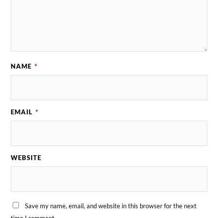
NAME
*
EMAIL
*
WEBSITE
Save my name, email, and website in this browser for the next
time I comment.