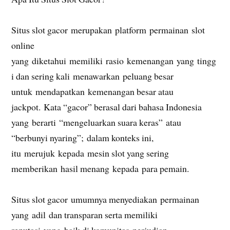
Situs slot gacor merupakan platform permainan slot
online
yang diketahui memiliki rasio kemenangan yang tingg
i dan sering kali menawarkan peluang besar
untuk mendapatkan kemenangan besar atau
jackpot. Kata “gacor” berasal dari bahasa Indonesia
yang berarti “mengeluarkan suara keras” atau
“berbunyi nyaring”; dalam konteks ini,
itu merujuk kepada mesin slot yang sering
memberikan hasil menang kepada para pemain.
Situs slot gacor umumnya menyediakan permainan
yang adil dan transparan serta memiliki