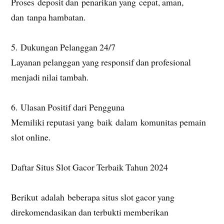
Proses deposit dan penarikan yang cepat, aman,
dan tanpa hambatan.
5. Dukungan Pelanggan 24/7
Layanan pelanggan yang responsif dan profesional
menjadi nilai tambah.
6. Ulasan Positif dari Pengguna
Memiliki reputasi yang baik dalam komunitas pemain
slot online.
Daftar Situs Slot Gacor Terbaik Tahun 2024
Berikut adalah beberapa situs slot gacor yang
direkomendasikan dan terbukti memberikan