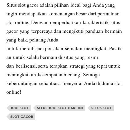
Situs slot gacor adalah pilihan ideal bagi Anda yang
ingin mendapatkan kemenangan besar dari permainan
slot online. Dengan memperhatikan karakteristik situs
gacor yang terpercaya dan mengikuti panduan bermain
yang baik, peluang Anda
untuk meraih jackpot akan semakin meningkat. Pastik
an untuk selalu bermain di situs yang resmi
dan berlisensi, serta terapkan strategi yang tepat untuk
meningkatkan kesempatan menang. Semoga
keberuntungan senantiasa menyertai Anda di dunia slot
online!
JUDI SLOT
SITUS JUDI SLOT HARI INI
SITUS SLOT
SLOT GACOR