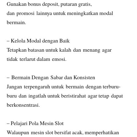
Gunakan bonus deposit, putaran gratis,
dan promosi lainnya untuk meningkatkan modal
bermain.
– Kelola Modal dengan Baik
Tetapkan batasan untuk kalah dan menang agar
tidak terlarut dalam emosi.
– Bermain Dengan Sabar dan Konsisten
Jangan terpengaruh untuk bermain dengan terburu-
buru dan ingatlah untuk beristirahat agar tetap dapat
berkonsentrasi.
– Pelajari Pola Mesin Slot
Walaupun mesin slot bersifat acak, memperhatikan