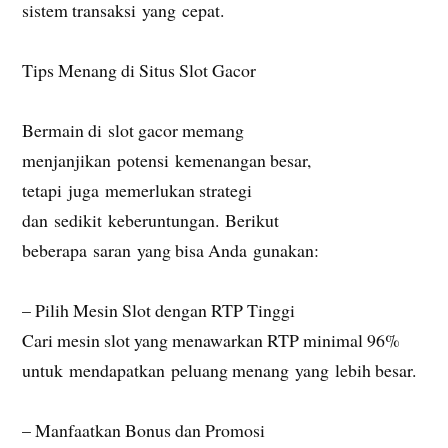
sistem transaksi yang cepat.
Tips Menang di Situs Slot Gacor
Bermain di slot gacor memang
menjanjikan potensi kemenangan besar,
tetapi juga memerlukan strategi
dan sedikit keberuntungan. Berikut
beberapa saran yang bisa Anda gunakan:
– Pilih Mesin Slot dengan RTP Tinggi
Cari mesin slot yang menawarkan RTP minimal 96%
untuk mendapatkan peluang menang yang lebih besar.
– Manfaatkan Bonus dan Promosi