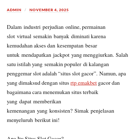
ADMIN
NOVEMBER 4, 2025
Dalam industri perjudian online, permainan
slot virtual semakin banyak diminati karena
kemudahan akses dan kesempatan besar
untuk mendapatkan jackpot yang menggiurkan. Salah
satu istilah yang semakin populer di kalangan
penggemar slot adalah “situs slot gacor”. Namun, apa
yang dimaksud dengan situs
rtp emakbet
gacor dan
bagaimana cara menemukan situs terbaik
yang dapat memberikan
kemenangan yang konsisten? Simak penjelasan
menyeluruh berikut ini!
Apa Itu Situs Slot Gacor?