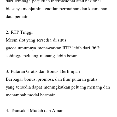
dari lembaga perjudian internasional atau nasional
biasanya menjamin keadilan permainan dan keamanan
data pemain.
2. RTP Tinggi
Mesin slot yang tersedia di situs
gacor umumnya menawarkan RTP lebih dari 96%,
sehingga peluang menang lebih besar.
3. Putaran Gratis dan Bonus Berlimpah
Berbagai bonus, promosi, dan fitur putaran gratis
yang tersedia dapat meningkatkan peluang menang dan
menambah modal bermain.
4. Transaksi Mudah dan Aman