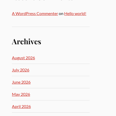
A WordPress Commenter
on
Hello world!
Archives
August 2026
July 2026
June 2026
May 2026
April 2026