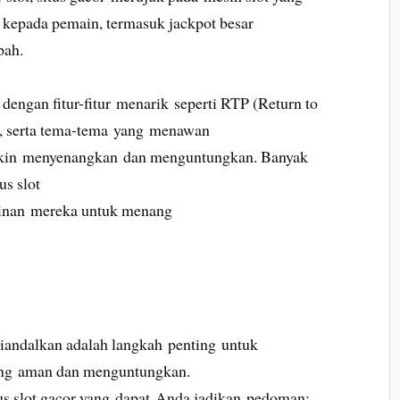
kepada pemain, termasuk jackpot besar
pah.
dengan fitur-fitur menarik seperti RTP (Return to
if, serta tema-tema yang menawan
kin menyenangkan dan menguntungkan. Banyak
us slot
inan mereka untuk menang
diandalkan adalah langkah penting untuk
ng aman dan menguntungkan.
tus slot gacor yang dapat Anda jadikan pedoman: