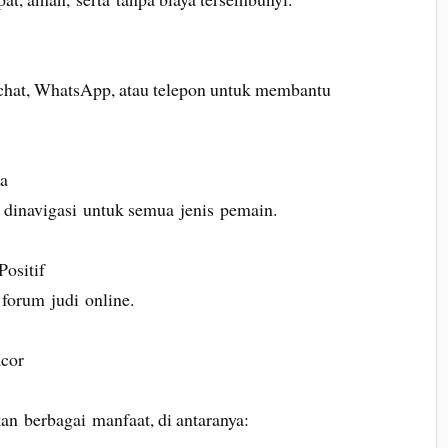
 chat, WhatsApp, atau telepon untuk membantu
na
dinavigasi untuk semua jenis pemain.
Positif
 forum judi online.
acor
an berbagai manfaat, di antaranya: