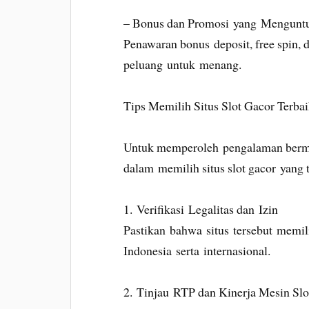
– Bonus dan Promosi yang Mengunt
Penawaran bonus deposit, free spin,
peluang untuk menang.
Tips Memilih Situs Slot Gacor Terba
Untuk memperoleh pengalaman bermai
dalam memilih situs slot gacor yang t
1. Verifikasi Legalitas dan Izin
Pastikan bahwa situs tersebut memilik
Indonesia serta internasional.
2. Tinjau RTP dan Kinerja Mesin Slo