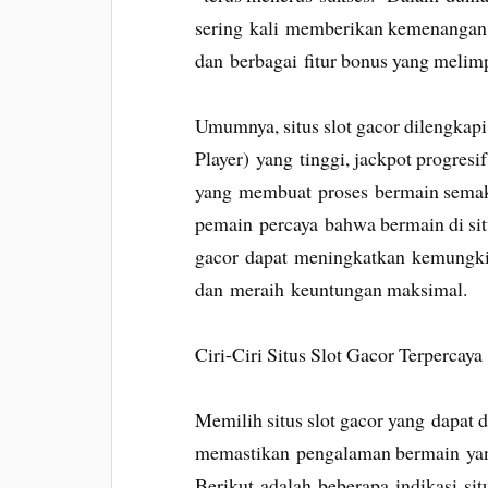
sering kali memberikan kemenangan 
dan berbagai fitur bonus yang melim
Umumnya, situs slot gacor dilengkapi 
Player) yang tinggi, jackpot progres
yang membuat proses bermain sema
pemain percaya bahwa bermain di sit
gacor dapat meningkatkan kemungk
dan meraih keuntungan maksimal.
Ciri-Ciri Situs Slot Gacor Terpercaya
Memilih situs slot gacor yang dapat 
memastikan pengalaman bermain ya
Berikut adalah beberapa indikasi si