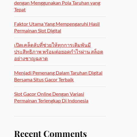
dengan Menggunakan Pola Taruhan yang
Tepat
Faktor Utama Yang Mempengaruhi Hasil
Permainan Slot Digital
เปิดเคล็ดลับที่ช่วยให้ทุกการเดิมพันมี
ประสิทธิภาพ พร้อมต่อยอดกำไรผ่าน สล็อต
อย่างชาญฉลาด
Menjadi Pemenang Dalam Taruhan Digital
Bersama Situs Gacor Terbaik
Slot Gacor Online Dengan Variasi
Permainan Terlengkap Di Indonesia
Recent Comments