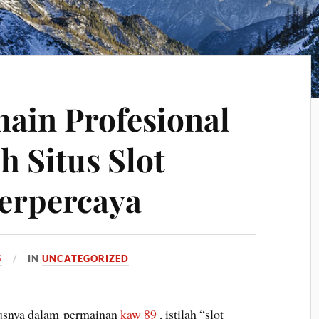
ain Profesional
h Situs Slot
erpercaya
5
IN
UNCATEGORIZED
susnya dalam permainan
kaw 89
, istilah “slot