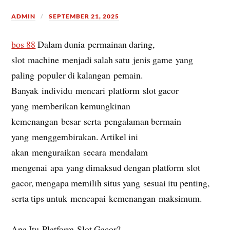
ADMIN
SEPTEMBER 21, 2025
bos 88
Dalam dunia permainan daring,
slot machine menjadi salah satu jenis game yang
paling populer di kalangan pemain.
Banyak individu mencari platform slot gacor
yang memberikan kemungkinan
kemenangan besar serta pengalaman bermain
yang menggembirakan. Artikel ini
akan menguraikan secara mendalam
mengenai apa yang dimaksud dengan platform slot
gacor, mengapa memilih situs yang sesuai itu penting,
serta tips untuk mencapai kemenangan maksimum.
Apa Itu Platform Slot Gacor?