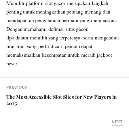
Memilih platform slot gacor merupakan langkah
penting untuk meningkatkan peluang menang dan
mendapatkan pengalaman bermain yang memuaskan.
Dengan memahami definisi situs gacor,
tips dalam memilih yang terpercaya, serta mengetahui
fitur-fitur yang perlu dicari, pemain dapat
memaksimalkan kesempatan untuk meraih jackpot
besar.
PREVIOUS
The Most Accessible Slot Sites for New Players in
2025
NEXT