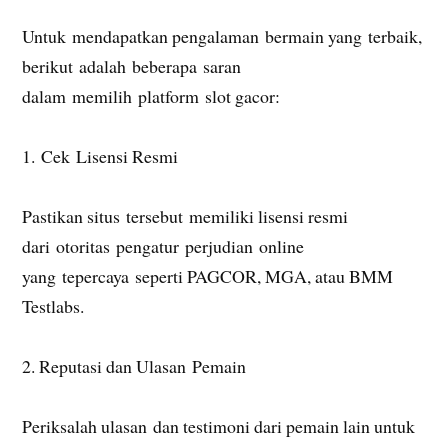
Untuk mendapatkan pengalaman bermain yang terbaik,
berikut adalah beberapa saran
dalam memilih platform slot gacor:
1. Cek Lisensi Resmi
Pastikan situs tersebut memiliki lisensi resmi
dari otoritas pengatur perjudian online
yang tepercaya seperti PAGCOR, MGA, atau BMM
Testlabs.
2. Reputasi dan Ulasan Pemain
Periksalah ulasan dan testimoni dari pemain lain untuk