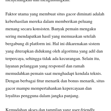
Faktor utama yang membuat situs gacor diminati adalah
keberhasilan mereka dalam memberikan peluang
menang secara konsisten. Banyak pemain mengaku
sering mendapatkan hasil yang memuaskan setelah
bergabung di platform ini. Hal ini dikarenakan sistem
yang diterapkan didukung oleh algoritma yang adil dan
terpercaya, sehingga tidak ada kecurangan. Selain itu,
layanan pelanggan yang responsif dan ramah
memudahkan pemain saat menghadapi kendala teknis.
Dengan berbagai fitur menarik dan bonus menarik, situs
gacor mampu mempertahankan kepercayaan dan
loyalitas pengguna dalam jangka panjang.
Kemudahan akses dan tampilan yang user-friendly