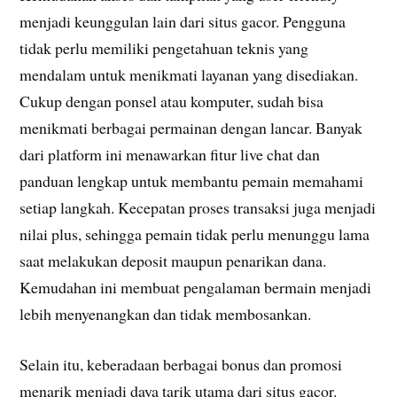
menjadi keunggulan lain dari situs gacor. Pengguna
tidak perlu memiliki pengetahuan teknis yang
mendalam untuk menikmati layanan yang disediakan.
Cukup dengan ponsel atau komputer, sudah bisa
menikmati berbagai permainan dengan lancar. Banyak
dari platform ini menawarkan fitur live chat dan
panduan lengkap untuk membantu pemain memahami
setiap langkah. Kecepatan proses transaksi juga menjadi
nilai plus, sehingga pemain tidak perlu menunggu lama
saat melakukan deposit maupun penarikan dana.
Kemudahan ini membuat pengalaman bermain menjadi
lebih menyenangkan dan tidak membosankan.
Selain itu, keberadaan berbagai bonus dan promosi
menarik menjadi daya tarik utama dari situs gacor.