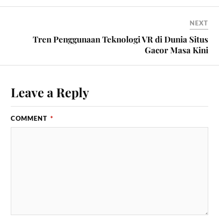
NEXT
Tren Penggunaan Teknologi VR di Dunia Situs
Gacor Masa Kini
Leave a Reply
COMMENT
*