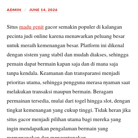
ADMIN
JUNE 14, 2026
Situs
madu genit
gacor semakin populer di kalangan
pecinta judi online karena menawarkan peluang besar
untuk meraih kemenangan besar. Platform ini dikenal
dengan sistem yang stabil dan mudah diakses, sehingga
pemain dapat bermain kapan saja dan di mana saja
tanpa kendala. Keamanan dan transparansi menjadi
prioritas utama, sehingga pengguna merasa nyaman saat
melakukan transaksi maupun bermain. Beragam
permainan tersedia, mulai dari togel hingga slot, dengan
tingkat kemenangan yang cukup tinggi. Tidak heran jika
situs gacor menjadi pilihan utama bagi mereka yang
ingin mendapatkan pengalaman bermain yang
menyenangkan dan menguntungkan.