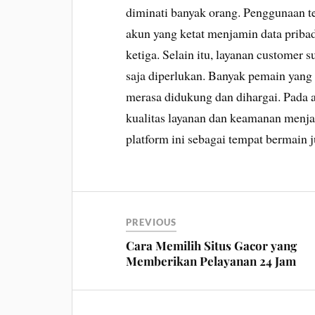
diminati banyak orang. Penggunaan tek
akun yang ketat menjamin data pribad
ketiga. Selain itu, layanan customer
saja diperlukan. Banyak pemain yang
merasa didukung dan dihargai. Pada a
kualitas layanan dan keamanan menj
platform ini sebagai tempat bermain 
PREVIOUS
Cara Memilih Situs Gacor yang
Memberikan Pelayanan 24 Jam