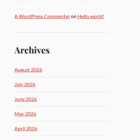
A WordPress Commenter
on
Hello world!
Archives
August 2026
July 2026
June 2026
May 2026
April 2026