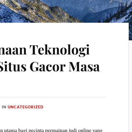
naan Teknologi
Situs Gacor Masa
IN
UNCATEGORIZED
an utama bagi pecinta permainan judi online yang