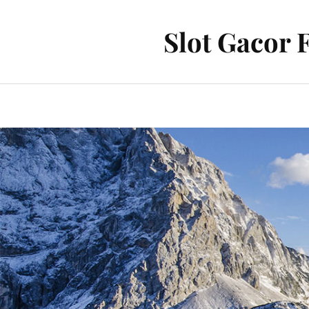
Slot Gacor 