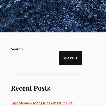
Search
SEARCH
Recent Posts
Tips Menarik Menggunakan Fitur Live