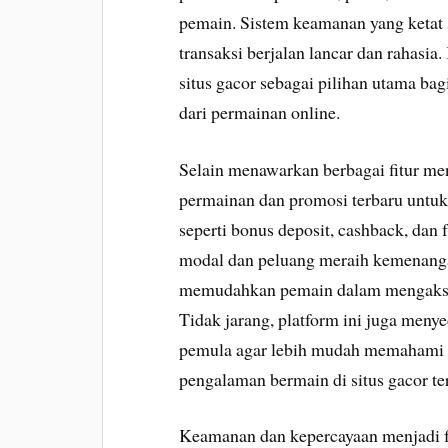
pemain. Sistem keamanan yang ketat 
transaksi berjalan lancar dan rahasia
situs gacor sebagai pilihan utama ba
dari permainan online.
Selain menawarkan berbagai fitur men
permainan dan promosi terbaru unt
seperti bonus deposit, cashback, dan
modal dan peluang meraih kemenangan
memudahkan pemain dalam mengakses
Tidak jarang, platform ini juga meny
pemula agar lebih mudah memahami ca
pengalaman bermain di situs gacor t
Keamanan dan kepercayaan menjadi f