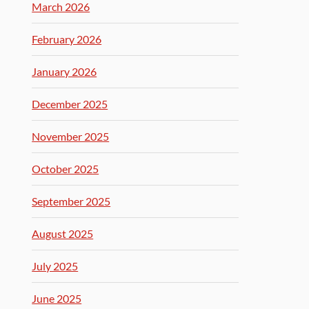
March 2026
February 2026
January 2026
December 2025
November 2025
October 2025
September 2025
August 2025
July 2025
June 2025