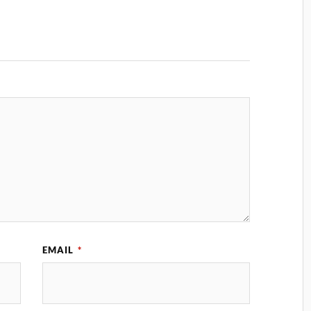
EMAIL
*