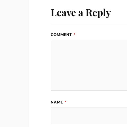
Leave a Reply
COMMENT
*
NAME
*