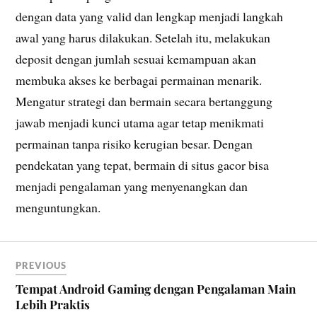
dengan data yang valid dan lengkap menjadi langkah
awal yang harus dilakukan. Setelah itu, melakukan
deposit dengan jumlah sesuai kemampuan akan
membuka akses ke berbagai permainan menarik.
Mengatur strategi dan bermain secara bertanggung
jawab menjadi kunci utama agar tetap menikmati
permainan tanpa risiko kerugian besar. Dengan
pendekatan yang tepat, bermain di situs gacor bisa
menjadi pengalaman yang menyenangkan dan
menguntungkan.
PREVIOUS
Tempat Android Gaming dengan Pengalaman Main
Lebih Praktis