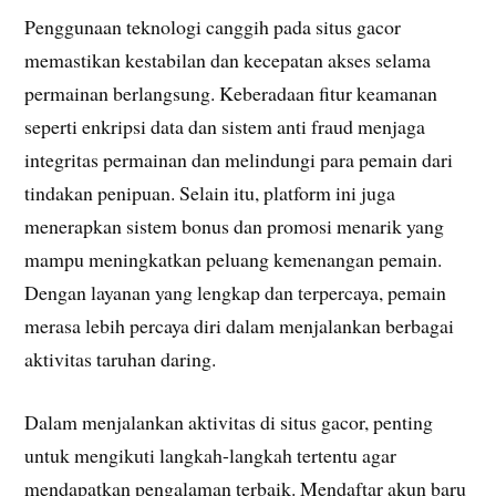
Penggunaan teknologi canggih pada situs gacor
memastikan kestabilan dan kecepatan akses selama
permainan berlangsung. Keberadaan fitur keamanan
seperti enkripsi data dan sistem anti fraud menjaga
integritas permainan dan melindungi para pemain dari
tindakan penipuan. Selain itu, platform ini juga
menerapkan sistem bonus dan promosi menarik yang
mampu meningkatkan peluang kemenangan pemain.
Dengan layanan yang lengkap dan terpercaya, pemain
merasa lebih percaya diri dalam menjalankan berbagai
aktivitas taruhan daring.
Dalam menjalankan aktivitas di situs gacor, penting
untuk mengikuti langkah-langkah tertentu agar
mendapatkan pengalaman terbaik. Mendaftar akun baru