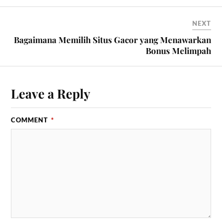
NEXT
Bagaimana Memilih Situs Gacor yang Menawarkan
Bonus Melimpah
Leave a Reply
COMMENT
*