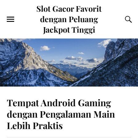
Slot Gacor Favorit
dengan Peluang
Jackpot Tinggi
Tempat Android Gaming
dengan Pengalaman Main
Lebih Praktis