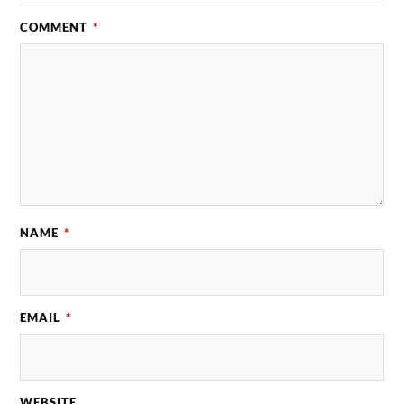
COMMENT
*
NAME
*
EMAIL
*
WEBSITE